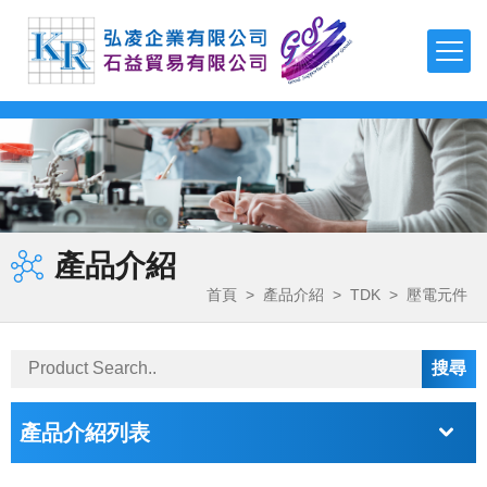
TDK
TEONEX Q51
APTIV 1000 Series
µPOL™嵌入式DC-DC轉換器
可編程直流電源(CVCC)
泵頭
磁力驅動齒輪泵
聚氨酯-製程應用
FDA 等級氣動隔膜泵
多功能測漏儀
磁性流體
羧基磁珠
TDK-LAMBDA
TEONEX Q83
APTIV 2000 Series
吸波材 / 磁性片
高壓電源
泵頭驅動模組
旋轉葉片泵
製程計量
氣動雙隔膜泵浦
電子調控計量泵浦
二氧化矽磁珠
最新消息
FMI PUMPS
APTIV 2100 Series
透明導電薄膜
EMC濾波器
高精度計量系統
磁力驅動旋轉葉片泵
化學應用
鏈親和素磁珠
公司簡介
FOT PUMPS
電容器
簡易恆流控制電源
OEM 泵/ 雙步進泵
計量控制系統
超微量加工泵浦
氨基磁珠
產品介紹
產品介紹
MVV GEAR PUMPS
電感器
AC-DC雙/多輸出電源
控制器 / 馬達控制板
磁力驅動齒輪泵馬達裝置
熱熔膠–雙出口端
首頁
>
產品介紹
>
TDK
>
壓電元件
FLUIMAC PUMPS
檔案下載
EMC對策產品
AC-DC單輸出電源
特殊泵浦 / 點滴器
電磁閥泵
丙烯酸（壓克力）解決方案
LEAK TESTER/eVMP
RF產品和模塊
導軌電源
周邊配件
系統泵
快速換色系統
詢價系統
PEN/PET FILMS
電壓/過熱保護器件
DC-DC電源
產品介紹列表
PEEK FILMS
聯絡我們
壓電元件
DC-DC雙向轉換器
FERROFLUID