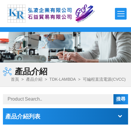
TDK
TEONEX Q51
APTIV 1000 Series
µPOL™嵌入式DC-DC轉換器
可編程直流電源(CVCC)
泵頭
磁力驅動齒輪泵
聚氨酯-製程應用
FDA 等級氣動隔膜泵
多功能測漏儀
磁性流體
羧基磁珠
TDK-LAMBDA
TEONEX Q83
APTIV 2000 Series
吸波材 / 磁性片
高壓電源
泵頭驅動模組
旋轉葉片泵
製程計量
氣動雙隔膜泵浦
電子調控計量泵浦
二氧化矽磁珠
最新消息
FMI PUMPS
APTIV 2100 Series
透明導電薄膜
EMC濾波器
高精度計量系統
磁力驅動旋轉葉片泵
化學應用
鏈親和素磁珠
公司簡介
FOT PUMPS
電容器
簡易恆流控制電源
OEM 泵/ 雙步進泵
計量控制系統
超微量加工泵浦
氨基磁珠
產品介紹
產品介紹
MVV GEAR PUMPS
電感器
AC-DC雙/多輸出電源
控制器 / 馬達控制板
磁力驅動齒輪泵馬達裝置
熱熔膠–雙出口端
首頁
>
產品介紹
>
TDK-LAMBDA
>
可編程直流電源(CVCC)
FLUIMAC PUMPS
檔案下載
EMC對策產品
AC-DC單輸出電源
特殊泵浦 / 點滴器
電磁閥泵
丙烯酸（壓克力）解決方案
LEAK TESTER/eVMP
RF產品和模塊
導軌電源
周邊配件
系統泵
快速換色系統
詢價系統
PEN/PET FILMS
電壓/過熱保護器件
DC-DC電源
產品介紹列表
PEEK FILMS
聯絡我們
壓電元件
DC-DC雙向轉換器
FERROFLUID