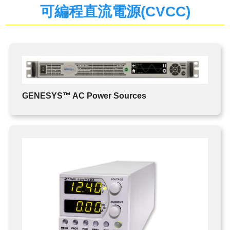
TDK
可編程直流電源(CVCC)
蜂鳴器
電子負載
MAGNETIC BEADS
鐵氧體磁心
現貨庫存
TDK-LAMBDA
變壓器
可編程直流電源(CVCC)
鐵氧體磁鐵
高壓電源
EMC濾波器
GENESYS™ AC Power Sources
簡易恆流控制電源
AC-DC雙/多輸出電源
AC-DC單輸出電源
導軌電源
DC-DC電源
DC-DC雙向轉換器
電子負載