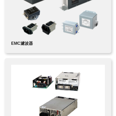
FERROFLUID
MAGNETIC BEADS
EMC濾波器