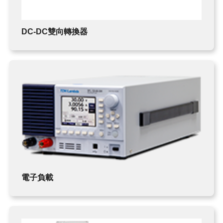
DC-DC雙向轉換器
電子負載