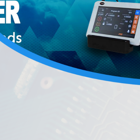
蜂鳴器
電子負載
MAGNETIC BEADS
鐵氧體磁心
現貨庫存
變壓器
鐵氧體磁鐵