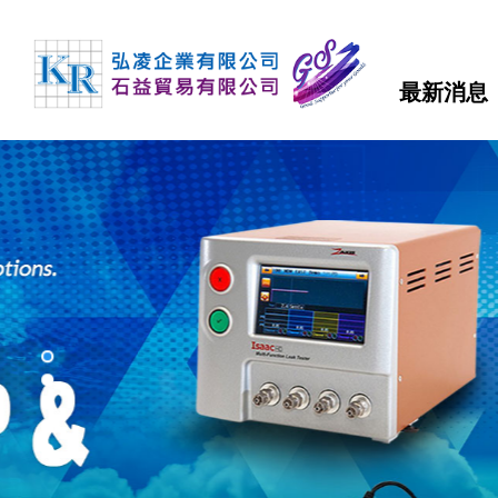
最新消息
TDK
TEONEX Q51
APTIV 1000 Series
µPOL™嵌入式DC-DC轉換器
可編程直流電源(CVCC)
泵頭
磁力驅動齒輪泵
聚氨酯-製程應用
FDA 等級氣動隔膜泵
多功能測漏儀
磁性流體
羧基磁珠
TDK-LAMBDA
TEONEX Q83
APTIV 2000 Series
吸波材 / 磁性片
高壓電源
泵頭驅動模組
旋轉葉片泵
製程計量
氣動雙隔膜泵浦
電子調控計量泵浦
二氧化矽磁珠
最新消息
FMI PUMPS
APTIV 2100 Series
透明導電薄膜
EMC濾波器
高精度計量系統
磁力驅動旋轉葉片泵
化學應用
鏈親和素磁珠
公司簡介
FOT PUMPS
電容器
簡易恆流控制電源
OEM 泵/ 雙步進泵
計量控制系統
超微量加工泵浦
氨基磁珠
產品介紹
MVV GEAR PUMPS
電感器
AC-DC雙/多輸出電源
控制器 / 馬達控制板
磁力驅動齒輪泵馬達裝置
熱熔膠–雙出口端
FLUIMAC PUMPS
檔案下載
EMC對策產品
AC-DC單輸出電源
特殊泵浦 / 點滴器
電磁閥泵
丙烯酸（壓克力）解決方案
LEAK TESTER/eVMP
RF產品和模塊
導軌電源
周邊配件
系統泵
快速換色系統
詢價系統
PEN/PET FILMS
電壓/過熱保護器件
DC-DC電源
PEEK FILMS
聯絡我們
壓電元件
DC-DC雙向轉換器
FERROFLUID