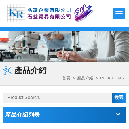
TDK
TEONEX Q51
APTIV 1000 Series
µPOL™嵌入式DC-DC轉換器
可編程直流電源(CVCC)
泵頭
磁力驅動齒輪泵
聚氨酯-製程應用
FDA 等級氣動隔膜泵
多功能測漏儀
磁性流體
羧基磁珠
TDK-LAMBDA
TEONEX Q83
APTIV 2000 Series
吸波材 / 磁性片
高壓電源
泵頭驅動模組
旋轉葉片泵
製程計量
氣動雙隔膜泵浦
電子調控計量泵浦
二氧化矽磁珠
最新消息
FMI PUMPS
APTIV 2100 Series
透明導電薄膜
EMC濾波器
高精度計量系統
磁力驅動旋轉葉片泵
化學應用
鏈親和素磁珠
公司簡介
FOT PUMPS
電容器
簡易恆流控制電源
OEM 泵/ 雙步進泵
計量控制系統
超微量加工泵浦
氨基磁珠
產品介紹
產品介紹
MVV GEAR PUMPS
電感器
AC-DC雙/多輸出電源
控制器 / 馬達控制板
磁力驅動齒輪泵馬達裝置
熱熔膠–雙出口端
首頁
>
產品介紹
>
PEEK FILMS
FLUIMAC PUMPS
檔案下載
EMC對策產品
AC-DC單輸出電源
特殊泵浦 / 點滴器
電磁閥泵
丙烯酸（壓克力）解決方案
LEAK TESTER/eVMP
RF產品和模塊
導軌電源
周邊配件
系統泵
快速換色系統
詢價系統
PEN/PET FILMS
電壓/過熱保護器件
DC-DC電源
產品介紹列表
PEEK FILMS
聯絡我們
壓電元件
DC-DC雙向轉換器
FERROFLUID