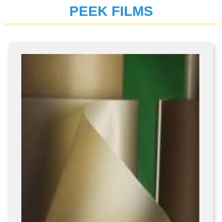
TDK
PEEK FILMS
蜂鳴器
電子負載
MAGNETIC BEADS
鐵氧體磁心
現貨庫存
TDK-LAMBDA
變壓器
FMI PUMPS
鐵氧體磁鐵
FOT PUMPS
MVV GEAR PUMPS
FLUIMAC PUMPS
LEAK TESTER/eVMP
PEN/PET FILMS