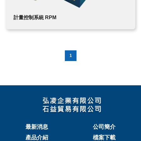
計量控制系統 RPM
1
最新消息
公司簡介
產品介紹
檔案下載