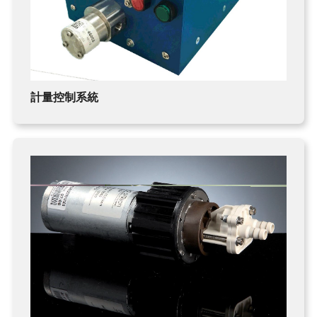
計量控制系統