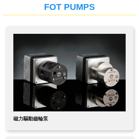
TDK
FOT PUMPS
蜂鳴器
電子負載
MAGNETIC BEADS
鐵氧體磁心
現貨庫存
TDK-LAMBDA
變壓器
FMI PUMPS
鐵氧體磁鐵
FOT PUMPS
磁力驅動齒輪泵
旋轉葉片泵
磁力驅動旋轉葉片泵
計量控制系統
磁力驅動齒輪泵馬達裝置
磁力驅動齒輪泵
電磁閥泵
系統泵