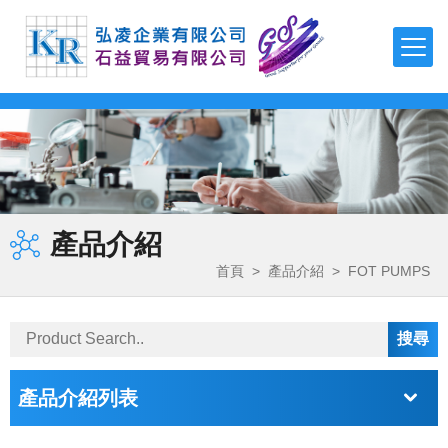
TDK
TEONEX Q51
APTIV 1000 Series
µPOL™嵌入式DC-DC轉換器
可編程直流電源(CVCC)
泵頭
磁力驅動齒輪泵
聚氨酯-製程應用
FDA 等級氣動隔膜泵
多功能測漏儀
磁性流體
羧基磁珠
TDK-LAMBDA
TEONEX Q83
APTIV 2000 Series
吸波材 / 磁性片
高壓電源
泵頭驅動模組
旋轉葉片泵
製程計量
氣動雙隔膜泵浦
電子調控計量泵浦
二氧化矽磁珠
最新消息
FMI PUMPS
APTIV 2100 Series
透明導電薄膜
EMC濾波器
高精度計量系統
磁力驅動旋轉葉片泵
化學應用
鏈親和素磁珠
公司簡介
FOT PUMPS
電容器
簡易恆流控制電源
OEM 泵/ 雙步進泵
計量控制系統
超微量加工泵浦
氨基磁珠
產品介紹
產品介紹
MVV GEAR PUMPS
電感器
AC-DC雙/多輸出電源
控制器 / 馬達控制板
磁力驅動齒輪泵馬達裝置
熱熔膠–雙出口端
首頁
>
產品介紹
>
FOT PUMPS
FLUIMAC PUMPS
檔案下載
EMC對策產品
AC-DC單輸出電源
特殊泵浦 / 點滴器
電磁閥泵
丙烯酸（壓克力）解決方案
LEAK TESTER/eVMP
RF產品和模塊
導軌電源
周邊配件
系統泵
快速換色系統
詢價系統
PEN/PET FILMS
電壓/過熱保護器件
DC-DC電源
產品介紹列表
PEEK FILMS
聯絡我們
壓電元件
DC-DC雙向轉換器
FERROFLUID