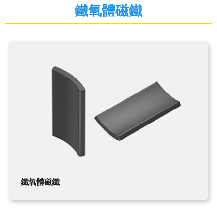
TDK
鐵氧體磁鐵
蜂鳴器
電子負載
MAGNETIC BEADS
µPOL™嵌入式DC-DC轉換器
鐵氧體磁心
現貨庫存
吸波材 / 磁性片
變壓器
透明導電薄膜
鐵氧體磁鐵
電容器
電感器
EMC對策產品
RF產品和模塊
電壓/過熱保護器件
壓電元件
鐵氧體磁鐵
蜂鳴器
鐵氧體磁心