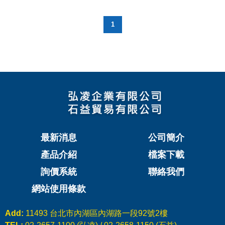
變壓器
鐵氧體磁鐵
1
TDK-LAMBDA
FMI PUMPS
FOT PUMPS
MVV GEAR PUMPS
最新消息
公司簡介
產品介紹
檔案下載
FLUIMAC PUMPS
詢價系統
聯絡我們
網站使用條款
LEAK TESTER/eVMP
Add:
11493 台北市內湖區內湖路一段92號2樓
PEN/PET FILMS