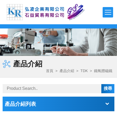
TDK
TEONEX Q51
APTIV 1000 Series
µPOL™嵌入式DC-DC轉換器
可編程直流電源(CVCC)
泵頭
磁力驅動齒輪泵
聚氨酯-製程應用
FDA 等級氣動隔膜泵
多功能測漏儀
磁性流體
羧基磁珠
TDK-LAMBDA
TEONEX Q83
APTIV 2000 Series
吸波材 / 磁性片
高壓電源
泵頭驅動模組
旋轉葉片泵
製程計量
氣動雙隔膜泵浦
電子調控計量泵浦
二氧化矽磁珠
最新消息
FMI PUMPS
APTIV 2100 Series
透明導電薄膜
EMC濾波器
高精度計量系統
磁力驅動旋轉葉片泵
化學應用
鏈親和素磁珠
公司簡介
FOT PUMPS
電容器
簡易恆流控制電源
OEM 泵/ 雙步進泵
計量控制系統
超微量加工泵浦
氨基磁珠
產品介紹
產品介紹
MVV GEAR PUMPS
電感器
AC-DC雙/多輸出電源
控制器 / 馬達控制板
磁力驅動齒輪泵馬達裝置
熱熔膠–雙出口端
首頁
>
產品介紹
>
TDK
>
鐵氧體磁鐵
FLUIMAC PUMPS
檔案下載
EMC對策產品
AC-DC單輸出電源
特殊泵浦 / 點滴器
電磁閥泵
丙烯酸（壓克力）解決方案
LEAK TESTER/eVMP
RF產品和模塊
導軌電源
周邊配件
系統泵
快速換色系統
詢價系統
PEN/PET FILMS
電壓/過熱保護器件
DC-DC電源
產品介紹列表
PEEK FILMS
聯絡我們
壓電元件
DC-DC雙向轉換器
FERROFLUID