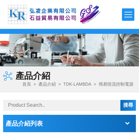
TDK
TEONEX Q51
APTIV 1000 Series
µPOL™嵌入式DC-DC轉換器
可編程直流電源(CVCC)
泵頭
磁力驅動齒輪泵
聚氨酯-製程應用
FDA 等級氣動隔膜泵
多功能測漏儀
磁性流體
羧基磁珠
TDK-LAMBDA
TEONEX Q83
APTIV 2000 Series
吸波材 / 磁性片
高壓電源
泵頭驅動模組
旋轉葉片泵
製程計量
氣動雙隔膜泵浦
電子調控計量泵浦
二氧化矽磁珠
最新消息
FMI PUMPS
APTIV 2100 Series
透明導電薄膜
EMC濾波器
高精度計量系統
磁力驅動旋轉葉片泵
化學應用
鏈親和素磁珠
公司簡介
FOT PUMPS
電容器
簡易恆流控制電源
OEM 泵/ 雙步進泵
計量控制系統
超微量加工泵浦
氨基磁珠
產品介紹
產品介紹
MVV GEAR PUMPS
電感器
AC-DC雙/多輸出電源
控制器 / 馬達控制板
磁力驅動齒輪泵馬達裝置
熱熔膠–雙出口端
首頁
>
產品介紹
>
TDK-LAMBDA
>
簡易恆流控制電源
FLUIMAC PUMPS
檔案下載
EMC對策產品
AC-DC單輸出電源
特殊泵浦 / 點滴器
電磁閥泵
丙烯酸（壓克力）解決方案
LEAK TESTER/eVMP
RF產品和模塊
導軌電源
周邊配件
系統泵
快速換色系統
詢價系統
PEN/PET FILMS
電壓/過熱保護器件
DC-DC電源
產品介紹列表
PEEK FILMS
聯絡我們
壓電元件
DC-DC雙向轉換器
FERROFLUID