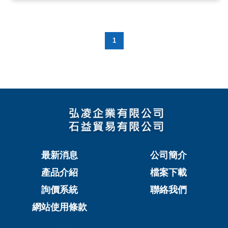
TEONEX Q51
TEONEX Q83
1
PEEK FILMS
FERROFLUID
MAGNETIC BEADS
最新消息
公司簡介
產品介紹
檔案下載
詢價系統
聯絡我們
網站使用條款