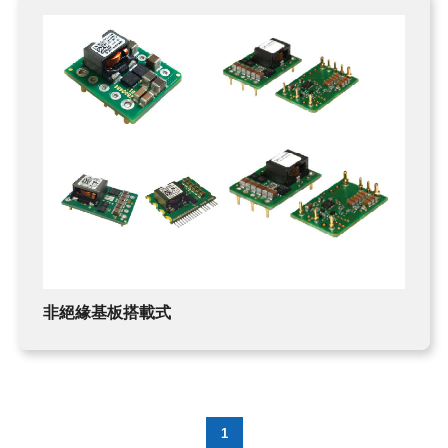
非絕緣基板搭載式
1