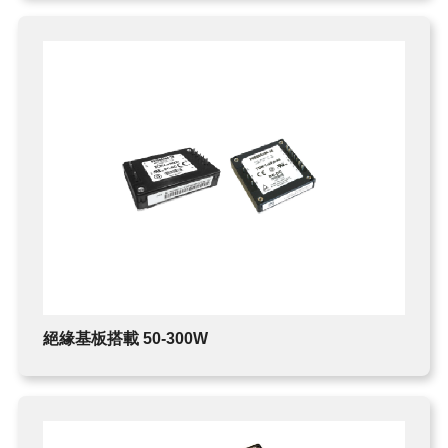
現貨庫存
FMI PUMPS
FOT PUMPS
MVV GEAR PUMPS
FLUIMAC PUMPS
LEAK TESTER/eVMP
絕緣基板搭載 50-300W
PEN/PET FILMS
PEEK FILMS