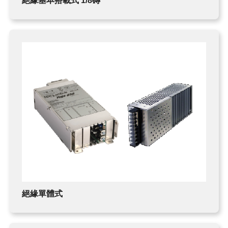
絕緣基本搭載式 1/8磚
絕緣單體式