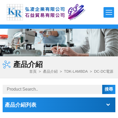
TDK
TEONEX Q51
APTIV 1000 Series
µPOL™嵌入式DC-DC轉換器
可編程直流電源(CVCC)
泵頭
磁力驅動齒輪泵
聚氨酯-製程應用
FDA 等級氣動隔膜泵
多功能測漏儀
磁性流體
羧基磁珠
TDK-LAMBDA
TEONEX Q83
APTIV 2000 Series
吸波材 / 磁性片
高壓電源
泵頭驅動模組
旋轉葉片泵
製程計量
氣動雙隔膜泵浦
電子調控計量泵浦
二氧化矽磁珠
最新消息
FMI PUMPS
APTIV 2100 Series
透明導電薄膜
EMC濾波器
高精度計量系統
磁力驅動旋轉葉片泵
化學應用
鏈親和素磁珠
公司簡介
FOT PUMPS
電容器
簡易恆流控制電源
OEM 泵/ 雙步進泵
計量控制系統
超微量加工泵浦
氨基磁珠
產品介紹
產品介紹
MVV GEAR PUMPS
電感器
AC-DC雙/多輸出電源
控制器 / 馬達控制板
磁力驅動齒輪泵馬達裝置
熱熔膠–雙出口端
首頁
>
產品介紹
>
TDK-LAMBDA
>
DC-DC電源
FLUIMAC PUMPS
檔案下載
EMC對策產品
AC-DC單輸出電源
特殊泵浦 / 點滴器
電磁閥泵
丙烯酸（壓克力）解決方案
LEAK TESTER/eVMP
RF產品和模塊
導軌電源
周邊配件
系統泵
快速換色系統
詢價系統
PEN/PET FILMS
電壓/過熱保護器件
DC-DC電源
產品介紹列表
PEEK FILMS
聯絡我們
壓電元件
DC-DC雙向轉換器
FERROFLUID