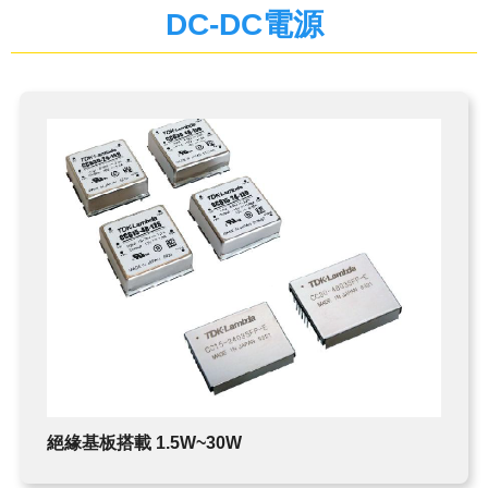
TDK
DC-DC電源
蜂鳴器
電子負載
MAGNETIC BEADS
鐵氧體磁心
現貨庫存
TDK-LAMBDA
變壓器
可編程直流電源(CVCC)
鐵氧體磁鐵
高壓電源
EMC濾波器
簡易恆流控制電源
AC-DC雙/多輸出電源
AC-DC單輸出電源
導軌電源
DC-DC電源
DC-DC雙向轉換器
絕緣基板搭載 1.5W~30W
電子負載