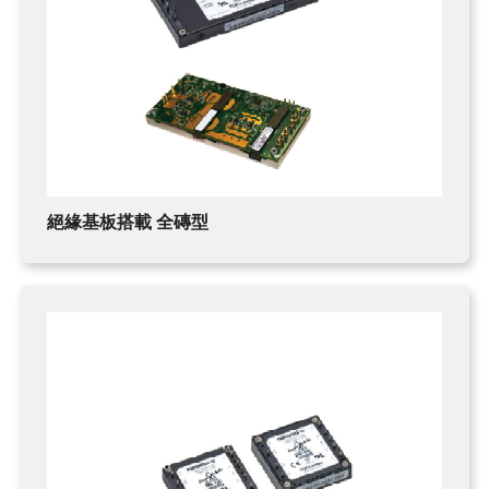
絕緣基板搭載 全磚型