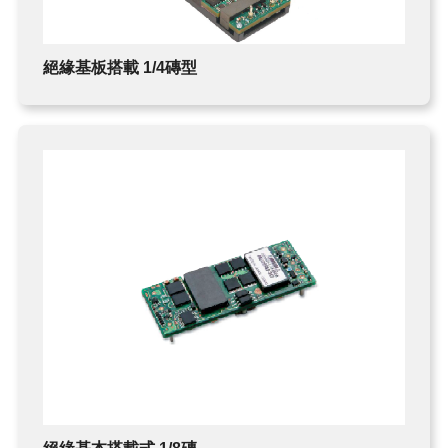
絕緣基板搭載 1/4磚型