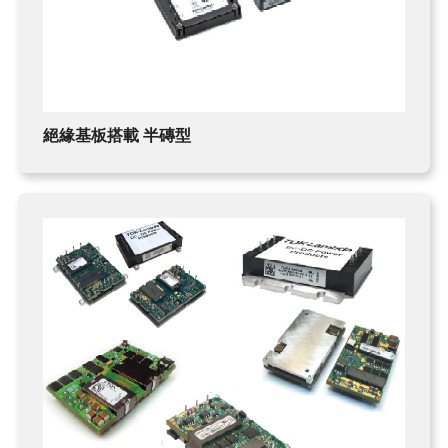
絕緣基板搭載 半磚型