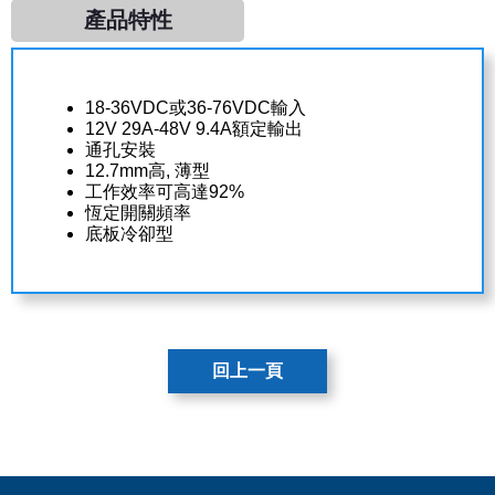
產品特性
FERROFLUID
18-36VDC或36-76VDC輸入
MAGNETIC BEADS
12V 29A-48V 9.4A額定輸出
通孔安裝
12.7mm高, 薄型
工作效率可高達92%
恆定開關頻率
底板冷卻型
回上一頁