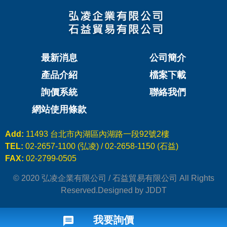
最新消息
公司簡介
產品介紹
檔案下載
詢價系統
聯絡我們
網站使用條款
Add:
11493 台北市內湖區內湖路一段92號2樓
TEL:
02-2657-1100 (弘凌) / 02-2658-1150 (石益)
FAX:
02-2799-0505
© 2020 弘凌企業有限公司 / 石益貿易有限公司 All Rights
Reserved.
Designed by JDDT
我要詢價