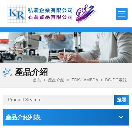
TDK
TEONEX Q51
APTIV 1000 Series
µPOL™嵌入式DC-DC轉換器
可編程直流電源(CVCC)
泵頭
磁力驅動齒輪泵
聚氨酯-製程應用
FDA 等級氣動隔膜泵
多功能測漏儀
磁性流體
羧基磁珠
TDK-LAMBDA
TEONEX Q83
APTIV 2000 Series
吸波材 / 磁性片
高壓電源
泵頭驅動模組
旋轉葉片泵
製程計量
氣動雙隔膜泵浦
電子調控計量泵浦
二氧化矽磁珠
最新消息
FMI PUMPS
APTIV 2100 Series
透明導電薄膜
EMC濾波器
高精度計量系統
磁力驅動旋轉葉片泵
化學應用
鏈親和素磁珠
公司簡介
FOT PUMPS
電容器
簡易恆流控制電源
OEM 泵/ 雙步進泵
計量控制系統
超微量加工泵浦
氨基磁珠
產品介紹
產品介紹
MVV GEAR PUMPS
電感器
AC-DC雙/多輸出電源
控制器 / 馬達控制板
磁力驅動齒輪泵馬達裝置
熱熔膠–雙出口端
首頁
>
產品介紹
>
TDK-LAMBDA
>
DC-DC電源
FLUIMAC PUMPS
檔案下載
EMC對策產品
AC-DC單輸出電源
特殊泵浦 / 點滴器
電磁閥泵
丙烯酸（壓克力）解決方案
LEAK TESTER/eVMP
RF產品和模塊
導軌電源
周邊配件
系統泵
快速換色系統
詢價系統
PEN/PET FILMS
電壓/過熱保護器件
DC-DC電源
產品介紹列表
PEEK FILMS
聯絡我們
壓電元件
DC-DC雙向轉換器
FERROFLUID