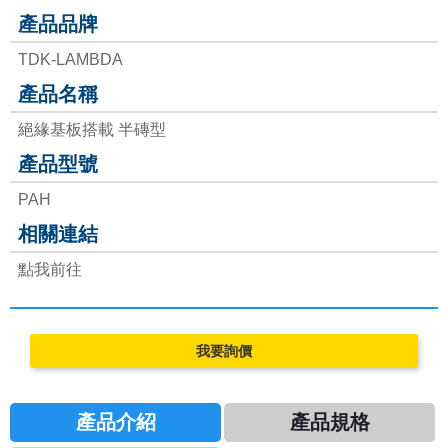
產品品牌
現貨庫存
TDK-LAMBDA
FMI PUMPS
產品名稱
絕緣基板搭載 半磚型
FOT PUMPS
產品型號
MVV GEAR PUMPS
PAH
相關連結
FLUIMAC PUMPS
點我前往
LEAK TESTER/eVMP
PEN/PET FILMS
產品介紹
產品規格
PEEK FILMS