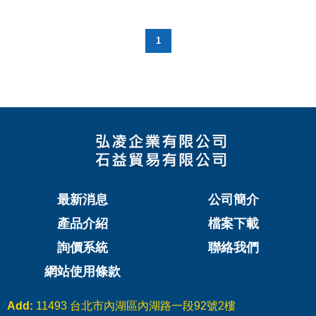
1
最新消息
公司簡介
產品介紹
檔案下載
詢價系統
聯絡我們
網站使用條款
Add:
11493 台北市內湖區內湖路一段92號2樓