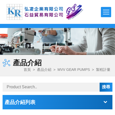
TDK
TEONEX Q51
APTIV 1000 Series
µPOL™嵌入式DC-DC轉換器
可編程直流電源(CVCC)
泵頭
磁力驅動齒輪泵
聚氨酯-製程應用
FDA 等級氣動隔膜泵
多功能測漏儀
磁性流體
羧基磁珠
TDK-LAMBDA
TEONEX Q83
APTIV 2000 Series
吸波材 / 磁性片
高壓電源
泵頭驅動模組
旋轉葉片泵
製程計量
氣動雙隔膜泵浦
電子調控計量泵浦
二氧化矽磁珠
最新消息
FMI PUMPS
APTIV 2100 Series
透明導電薄膜
EMC濾波器
高精度計量系統
磁力驅動旋轉葉片泵
化學應用
鏈親和素磁珠
公司簡介
FOT PUMPS
電容器
簡易恆流控制電源
OEM 泵/ 雙步進泵
計量控制系統
超微量加工泵浦
氨基磁珠
產品介紹
產品介紹
MVV GEAR PUMPS
電感器
AC-DC雙/多輸出電源
控制器 / 馬達控制板
磁力驅動齒輪泵馬達裝置
熱熔膠–雙出口端
首頁
>
產品介紹
>
MVV GEAR PUMPS
>
製程計量
FLUIMAC PUMPS
檔案下載
EMC對策產品
AC-DC單輸出電源
特殊泵浦 / 點滴器
電磁閥泵
丙烯酸（壓克力）解決方案
LEAK TESTER/eVMP
RF產品和模塊
導軌電源
周邊配件
系統泵
快速換色系統
詢價系統
PEN/PET FILMS
電壓/過熱保護器件
DC-DC電源
產品介紹列表
PEEK FILMS
聯絡我們
壓電元件
DC-DC雙向轉換器
FERROFLUID