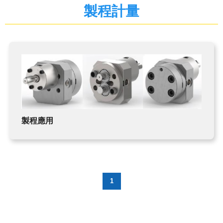
TDK
製程計量
蜂鳴器
電子負載
MAGNETIC BEADS
鐵氧體磁心
現貨庫存
TDK-LAMBDA
變壓器
FMI PUMPS
鐵氧體磁鐵
FOT PUMPS
製程應用
MVV GEAR PUMPS
聚氨酯-製程應用
製程計量
化學應用
1
超微量加工泵浦
熱熔膠–雙出口端