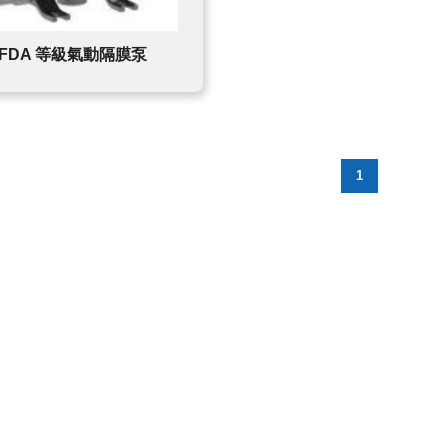
-FDA 等級氣動隔膜泵
1