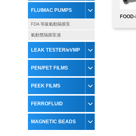
FLUIMAC PUMPS
FOOD
FDA 等級氣動隔膜泵
氣動雙隔膜泵浦
LEAK TESTER/eVMP
PEN/PET FILMS
PEEK FILMS
FERROFLUID
MAGNETIC BEADS