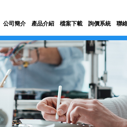
公司簡介
產品介紹
檔案下載
詢價系統
聯