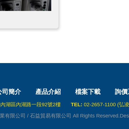
公司簡介
產品介紹
檔案下載
詢價
北市內湖區內湖路一段92號2樓
TEL:
02-2657-1100 (弘凌)
業有限公司 / 石益貿易有限公司 All Rights Reserved.
Des