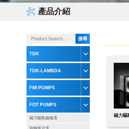
蜂鳴器
電子負載
MAGNETIC BEADS
產品介紹
鐵氧體磁心
現貨庫存
變壓器
鐵氧體磁鐵
TDK
TDK-LAMBDA
FMI PUMPS
FOT PUMPS
磁力驅
磁力驅動齒輪泵
旋轉葉片泵