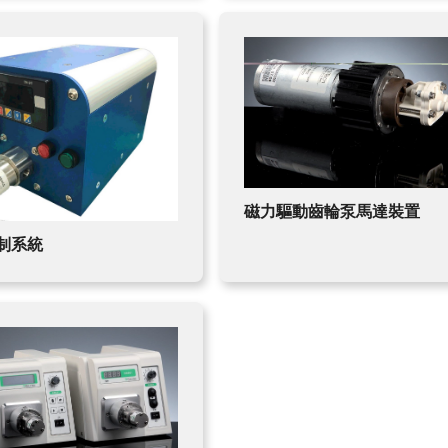
磁力驅動齒輪泵馬達裝置
制系統