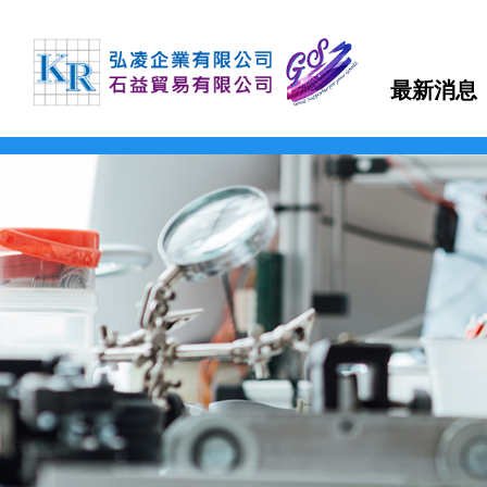
最新消息
TDK
TEONEX Q51
APTIV 1000 Series
µPOL™嵌入式DC-DC轉換器
可編程直流電源(CVCC)
泵頭
磁力驅動齒輪泵
聚氨酯-製程應用
FDA 等級氣動隔膜泵
多功能測漏儀
磁性流體
羧基磁珠
TDK-LAMBDA
TEONEX Q83
APTIV 2000 Series
吸波材 / 磁性片
高壓電源
泵頭驅動模組
旋轉葉片泵
製程計量
氣動雙隔膜泵浦
電子調控計量泵浦
二氧化矽磁珠
最新消息
FMI PUMPS
APTIV 2100 Series
透明導電薄膜
EMC濾波器
高精度計量系統
磁力驅動旋轉葉片泵
化學應用
鏈親和素磁珠
公司簡介
FOT PUMPS
電容器
簡易恆流控制電源
OEM 泵/ 雙步進泵
計量控制系統
超微量加工泵浦
氨基磁珠
產品介紹
MVV GEAR PUMPS
電感器
AC-DC雙/多輸出電源
控制器 / 馬達控制板
磁力驅動齒輪泵馬達裝置
熱熔膠–雙出口端
FLUIMAC PUMPS
檔案下載
EMC對策產品
AC-DC單輸出電源
特殊泵浦 / 點滴器
電磁閥泵
丙烯酸（壓克力）解決方案
LEAK TESTER/eVMP
RF產品和模塊
導軌電源
周邊配件
系統泵
快速換色系統
詢價系統
PEN/PET FILMS
電壓/過熱保護器件
DC-DC電源
PEEK FILMS
聯絡我們
壓電元件
DC-DC雙向轉換器
FERROFLUID