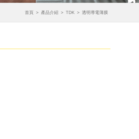
首頁
>
產品介紹
>
TDK
>
透明導電薄膜