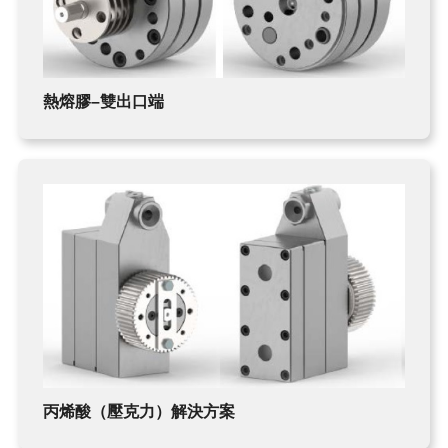
熱熔膠–雙出口端
丙烯酸（壓克力）解決方案