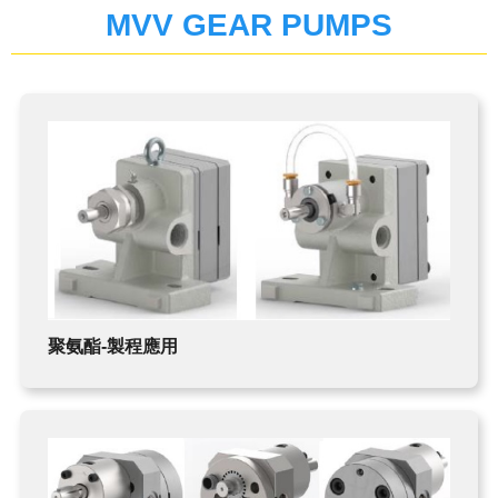
TDK
MVV GEAR PUMPS
蜂鳴器
電子負載
MAGNETIC BEADS
鐵氧體磁心
現貨庫存
TDK-LAMBDA
變壓器
FMI PUMPS
鐵氧體磁鐵
FOT PUMPS
MVV GEAR PUMPS
聚氨酯-製程應用
聚氨酯-製程應用
製程計量
化學應用
超微量加工泵浦
熱熔膠–雙出口端