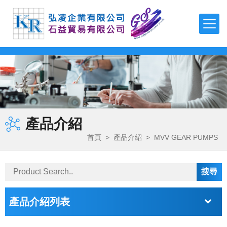
TDK
TEONEX Q51
APTIV 1000 Series
µPOL™嵌入式DC-DC轉換器
可編程直流電源(CVCC)
泵頭
磁力驅動齒輪泵
聚氨酯-製程應用
FDA 等級氣動隔膜泵
多功能測漏儀
磁性流體
羧基磁珠
TDK-LAMBDA
TEONEX Q83
APTIV 2000 Series
吸波材 / 磁性片
高壓電源
泵頭驅動模組
旋轉葉片泵
製程計量
氣動雙隔膜泵浦
電子調控計量泵浦
二氧化矽磁珠
最新消息
FMI PUMPS
APTIV 2100 Series
透明導電薄膜
EMC濾波器
高精度計量系統
磁力驅動旋轉葉片泵
化學應用
鏈親和素磁珠
公司簡介
FOT PUMPS
電容器
簡易恆流控制電源
OEM 泵/ 雙步進泵
計量控制系統
超微量加工泵浦
氨基磁珠
產品介紹
產品介紹
MVV GEAR PUMPS
電感器
AC-DC雙/多輸出電源
控制器 / 馬達控制板
磁力驅動齒輪泵馬達裝置
熱熔膠–雙出口端
首頁
>
產品介紹
>
MVV GEAR PUMPS
FLUIMAC PUMPS
檔案下載
EMC對策產品
AC-DC單輸出電源
特殊泵浦 / 點滴器
電磁閥泵
丙烯酸（壓克力）解決方案
LEAK TESTER/eVMP
RF產品和模塊
導軌電源
周邊配件
系統泵
快速換色系統
詢價系統
PEN/PET FILMS
電壓/過熱保護器件
DC-DC電源
產品介紹列表
PEEK FILMS
聯絡我們
壓電元件
DC-DC雙向轉換器
FERROFLUID