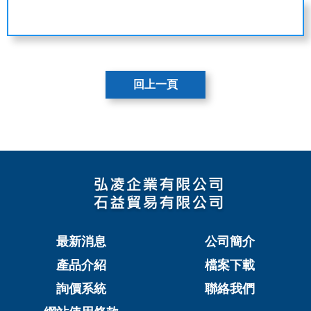
PEEK FILMS
FERROFLUID
回上一頁
MAGNETIC BEADS
最新消息
公司簡介
產品介紹
檔案下載
詢價系統
聯絡我們