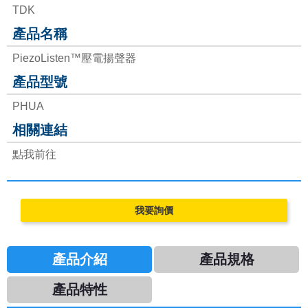
變壓器
TDK
鐵氧體磁鐵
產品名稱
PiezoListen™壓電揚聲器
TDK-LAMBDA
產品型號
FMI PUMPS
PHUA
相關連結
FOT PUMPS
點我前往
MVV GEAR PUMPS
FLUIMAC PUMPS
產品介紹
產品規格
LEAK TESTER/eVMP
產品特性
PEN/PET FILMS