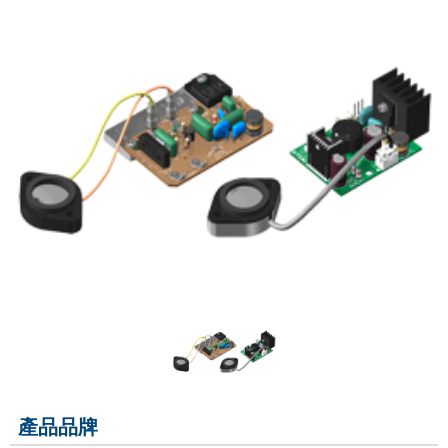
TDK
蜂鳴器
電子負載
MAGNETIC BEADS
µPOL™嵌入式DC-DC轉換器
鐵氧體磁心
現貨庫存
吸波材 / 磁性片
變壓器
透明導電薄膜
鐵氧體磁鐵
電容器
電感器
EMC對策產品
RF產品和模塊
電壓/過熱保護器件
壓電元件
蜂鳴器
鐵氧體磁心
產品品牌