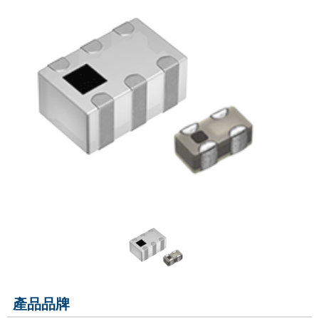
TDK
蜂鳴器
電子負載
MAGNETIC BEADS
µPOL™嵌入式DC-DC轉換器
鐵氧體磁心
現貨庫存
吸波材 / 磁性片
變壓器
透明導電薄膜
鐵氧體磁鐵
電容器
電感器
EMC對策產品
RF產品和模塊
電壓/過熱保護器件
壓電元件
蜂鳴器
鐵氧體磁心
產品品牌