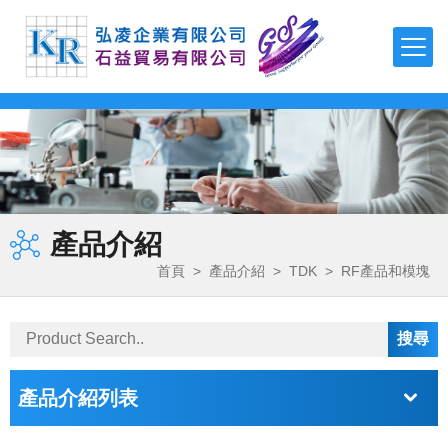
TDK
TEONEX Q51
APTIV 1000 Series
µPOL™嵌入式DC-DC轉換器
可編程直流電源(CVCC)
泵頭
磁力驅動齒輪泵
聚氨酯-製程應用
FDA 等級氣動隔膜泵
多功能測漏儀
磁性流體
羧基磁珠
TDK-LAMBDA
TEONEX Q83
APTIV 2000 Series
吸波材 / 磁性片
高壓電源
泵頭驅動模組
旋轉葉片泵
製程計量
氣動雙隔膜泵浦
電子調控計量泵浦
二氧化矽磁珠
最新消息
FMI PUMPS
APTIV 2100 Series
透明導電薄膜
EMC濾波器
高精度計量系統
磁力驅動旋轉葉片泵
化學應用
鏈親和素磁珠
公司簡介
FOT PUMPS
電容器
簡易恆流控制電源
OEM 泵/ 雙步進泵
計量控制系統
超微量加工泵浦
氨基磁珠
產品介紹
產品介紹
MVV GEAR PUMPS
電感器
AC-DC雙/多輸出電源
控制器 / 馬達控制板
磁力驅動齒輪泵馬達裝置
熱熔膠–雙出口端
首頁
>
產品介紹
>
TDK
>
RF產品和模塊
FLUIMAC PUMPS
檔案下載
EMC對策產品
AC-DC單輸出電源
特殊泵浦 / 點滴器
電磁閥泵
丙烯酸（壓克力）解決方案
LEAK TESTER/eVMP
RF產品和模塊
導軌電源
周邊配件
系統泵
快速換色系統
詢價系統
PEN/PET FILMS
電壓/過熱保護器件
DC-DC電源
產品介紹列表
PEEK FILMS
聯絡我們
壓電元件
DC-DC雙向轉換器
FERROFLUID