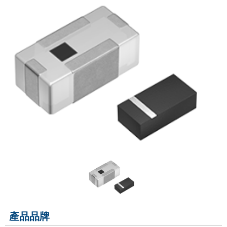
TDK
蜂鳴器
電子負載
MAGNETIC BEADS
µPOL™嵌入式DC-DC轉換器
鐵氧體磁心
現貨庫存
吸波材 / 磁性片
變壓器
透明導電薄膜
鐵氧體磁鐵
電容器
電感器
EMC對策產品
RF產品和模塊
電壓/過熱保護器件
壓電元件
蜂鳴器
鐵氧體磁心
產品品牌