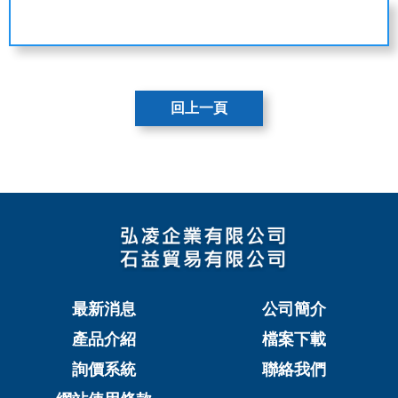
PEEK FILMS
FERROFLUID
回上一頁
MAGNETIC BEADS
最新消息
公司簡介
產品介紹
檔案下載
詢價系統
聯絡我們