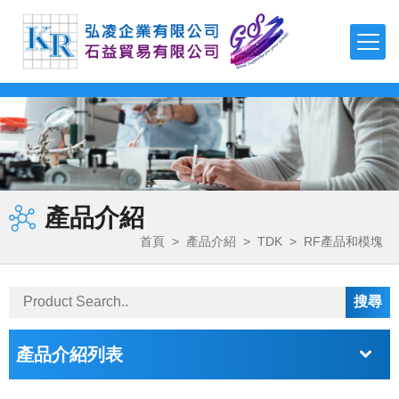
TDK
TEONEX Q51
APTIV 1000 Series
µPOL™嵌入式DC-DC轉換器
可編程直流電源(CVCC)
泵頭
磁力驅動齒輪泵
聚氨酯-製程應用
FDA 等級氣動隔膜泵
多功能測漏儀
磁性流體
羧基磁珠
TDK-LAMBDA
TEONEX Q83
APTIV 2000 Series
吸波材 / 磁性片
高壓電源
泵頭驅動模組
旋轉葉片泵
製程計量
氣動雙隔膜泵浦
電子調控計量泵浦
二氧化矽磁珠
最新消息
FMI PUMPS
APTIV 2100 Series
透明導電薄膜
EMC濾波器
高精度計量系統
磁力驅動旋轉葉片泵
化學應用
鏈親和素磁珠
公司簡介
FOT PUMPS
電容器
簡易恆流控制電源
OEM 泵/ 雙步進泵
計量控制系統
超微量加工泵浦
氨基磁珠
產品介紹
產品介紹
MVV GEAR PUMPS
電感器
AC-DC雙/多輸出電源
控制器 / 馬達控制板
磁力驅動齒輪泵馬達裝置
熱熔膠–雙出口端
首頁
>
產品介紹
>
TDK
>
RF產品和模塊
FLUIMAC PUMPS
檔案下載
EMC對策產品
AC-DC單輸出電源
特殊泵浦 / 點滴器
電磁閥泵
丙烯酸（壓克力）解決方案
LEAK TESTER/eVMP
RF產品和模塊
導軌電源
周邊配件
系統泵
快速換色系統
詢價系統
PEN/PET FILMS
電壓/過熱保護器件
DC-DC電源
產品介紹列表
PEEK FILMS
聯絡我們
壓電元件
DC-DC雙向轉換器
FERROFLUID