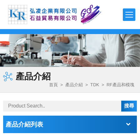
TDK
TEONEX Q51
APTIV 1000 Series
µPOL™嵌入式DC-DC轉換器
可編程直流電源(CVCC)
泵頭
磁力驅動齒輪泵
聚氨酯-製程應用
FDA 等級氣動隔膜泵
多功能測漏儀
磁性流體
羧基磁珠
TDK-LAMBDA
TEONEX Q83
APTIV 2000 Series
吸波材 / 磁性片
高壓電源
泵頭驅動模組
旋轉葉片泵
製程計量
氣動雙隔膜泵浦
電子調控計量泵浦
二氧化矽磁珠
最新消息
FMI PUMPS
APTIV 2100 Series
透明導電薄膜
EMC濾波器
高精度計量系統
磁力驅動旋轉葉片泵
化學應用
鏈親和素磁珠
公司簡介
FOT PUMPS
電容器
簡易恆流控制電源
OEM 泵/ 雙步進泵
計量控制系統
超微量加工泵浦
氨基磁珠
產品介紹
產品介紹
MVV GEAR PUMPS
電感器
AC-DC雙/多輸出電源
控制器 / 馬達控制板
磁力驅動齒輪泵馬達裝置
熱熔膠–雙出口端
首頁
>
產品介紹
>
TDK
>
RF產品和模塊
FLUIMAC PUMPS
檔案下載
EMC對策產品
AC-DC單輸出電源
特殊泵浦 / 點滴器
電磁閥泵
丙烯酸（壓克力）解決方案
LEAK TESTER/eVMP
RF產品和模塊
導軌電源
周邊配件
系統泵
快速換色系統
詢價系統
PEN/PET FILMS
電壓/過熱保護器件
DC-DC電源
產品介紹列表
PEEK FILMS
聯絡我們
壓電元件
DC-DC雙向轉換器
FERROFLUID