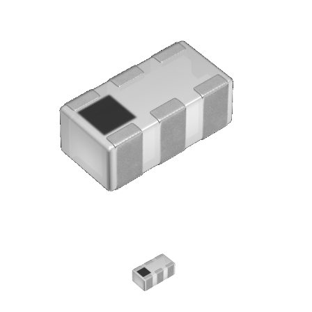
TDK
蜂鳴器
電子負載
MAGNETIC BEADS
µPOL™嵌入式DC-DC轉換器
鐵氧體磁心
現貨庫存
吸波材 / 磁性片
變壓器
透明導電薄膜
鐵氧體磁鐵
電容器
電感器
EMC對策產品
RF產品和模塊
電壓/過熱保護器件
壓電元件
蜂鳴器
鐵氧體磁心