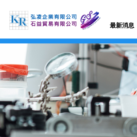
最新消息
TDK
TEONEX Q51
APTIV 1000 Series
µPOL™嵌入式DC-DC轉換器
可編程直流電源(CVCC)
泵頭
磁力驅動齒輪泵
聚氨酯-製程應用
FDA 等級氣動隔膜泵
多功能測漏儀
磁性流體
羧基磁珠
TDK-LAMBDA
TEONEX Q83
APTIV 2000 Series
吸波材 / 磁性片
高壓電源
泵頭驅動模組
旋轉葉片泵
製程計量
氣動雙隔膜泵浦
電子調控計量泵浦
二氧化矽磁珠
最新消息
FMI PUMPS
APTIV 2100 Series
透明導電薄膜
EMC濾波器
高精度計量系統
磁力驅動旋轉葉片泵
化學應用
鏈親和素磁珠
公司簡介
FOT PUMPS
電容器
簡易恆流控制電源
OEM 泵/ 雙步進泵
計量控制系統
超微量加工泵浦
氨基磁珠
產品介紹
MVV GEAR PUMPS
電感器
AC-DC雙/多輸出電源
控制器 / 馬達控制板
磁力驅動齒輪泵馬達裝置
熱熔膠–雙出口端
FLUIMAC PUMPS
檔案下載
EMC對策產品
AC-DC單輸出電源
特殊泵浦 / 點滴器
電磁閥泵
丙烯酸（壓克力）解決方案
LEAK TESTER/eVMP
RF產品和模塊
導軌電源
周邊配件
系統泵
快速換色系統
詢價系統
PEN/PET FILMS
電壓/過熱保護器件
DC-DC電源
PEEK FILMS
聯絡我們
壓電元件
DC-DC雙向轉換器
FERROFLUID