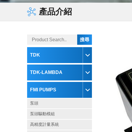
蜂鳴器
電子負載
MAGNETIC BEADS
產品介紹
鐵氧體磁心
現貨庫存
變壓器
鐵氧體磁鐵
TDK
TDK-LAMBDA
FMI PUMPS
泵頭
泵頭驅動模組
高精度計量系統