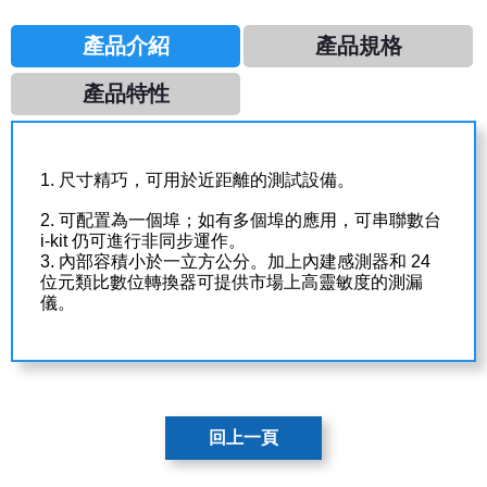
產品介紹
產品規格
產品特性
1. 尺寸精巧，可用於近距離的測試設備。
2. 可配置為一個埠；如有多個埠的應用，可串聯數台
i-kit 仍可進行非同步運作。
3. 內部容積小於一立方公分。加上內建感測器和 24
位元類比數位轉換器可提供市場上高靈敏度的測漏
儀。
回上一頁