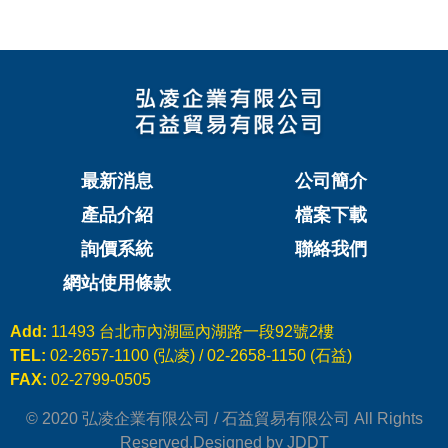
最新消息
公司簡介
產品介紹
檔案下載
詢價系統
聯絡我們
網站使用條款
Add:
11493 台北市內湖區內湖路一段92號2樓
TEL:
02-2657-1100 (弘凌) / 02-2658-1150 (石益)
FAX:
02-2799-0505
© 2020 弘凌企業有限公司 / 石益貿易有限公司 All Rights
Reserved.
Designed by JDDT