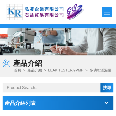
TDK
TEONEX Q51
APTIV 1000 Series
µPOL™嵌入式DC-DC轉換器
可編程直流電源(CVCC)
泵頭
磁力驅動齒輪泵
聚氨酯-製程應用
FDA 等級氣動隔膜泵
多功能測漏儀
磁性流體
羧基磁珠
TDK-LAMBDA
TEONEX Q83
APTIV 2000 Series
吸波材 / 磁性片
高壓電源
泵頭驅動模組
旋轉葉片泵
製程計量
氣動雙隔膜泵浦
電子調控計量泵浦
二氧化矽磁珠
最新消息
FMI PUMPS
APTIV 2100 Series
透明導電薄膜
EMC濾波器
高精度計量系統
磁力驅動旋轉葉片泵
化學應用
鏈親和素磁珠
公司簡介
FOT PUMPS
電容器
簡易恆流控制電源
OEM 泵/ 雙步進泵
計量控制系統
超微量加工泵浦
氨基磁珠
產品介紹
產品介紹
MVV GEAR PUMPS
電感器
AC-DC雙/多輸出電源
控制器 / 馬達控制板
磁力驅動齒輪泵馬達裝置
熱熔膠–雙出口端
首頁
>
產品介紹
>
LEAK TESTER/eVMP
>
多功能測漏儀
FLUIMAC PUMPS
檔案下載
EMC對策產品
AC-DC單輸出電源
特殊泵浦 / 點滴器
電磁閥泵
丙烯酸（壓克力）解決方案
LEAK TESTER/eVMP
RF產品和模塊
導軌電源
周邊配件
系統泵
快速換色系統
詢價系統
PEN/PET FILMS
電壓/過熱保護器件
DC-DC電源
產品介紹列表
PEEK FILMS
聯絡我們
壓電元件
DC-DC雙向轉換器
FERROFLUID