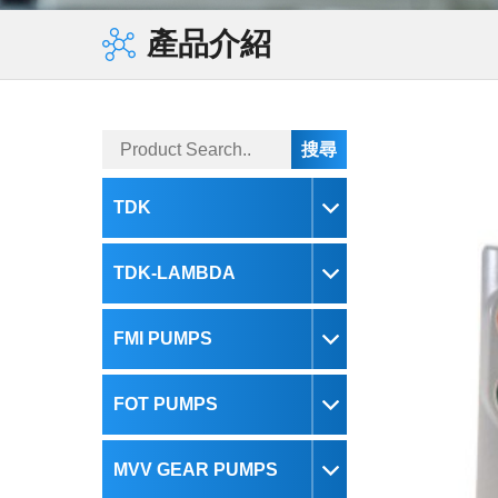
蜂鳴器
電子負載
MAGNETIC BEADS
產品介紹
鐵氧體磁心
現貨庫存
變壓器
鐵氧體磁鐵
TDK
TDK-LAMBDA
FMI PUMPS
FOT PUMPS
MVV GEAR PUMPS