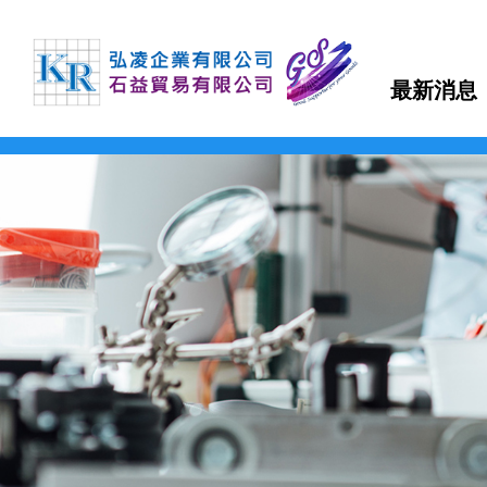
最新消息
TDK
TEONEX Q51
APTIV 1000 Series
µPOL™嵌入式DC-DC轉換器
可編程直流電源(CVCC)
泵頭
磁力驅動齒輪泵
聚氨酯-製程應用
FDA 等級氣動隔膜泵
多功能測漏儀
磁性流體
羧基磁珠
TDK-LAMBDA
TEONEX Q83
APTIV 2000 Series
吸波材 / 磁性片
高壓電源
泵頭驅動模組
旋轉葉片泵
製程計量
氣動雙隔膜泵浦
電子調控計量泵浦
二氧化矽磁珠
最新消息
FMI PUMPS
APTIV 2100 Series
透明導電薄膜
EMC濾波器
高精度計量系統
磁力驅動旋轉葉片泵
化學應用
鏈親和素磁珠
公司簡介
FOT PUMPS
電容器
簡易恆流控制電源
OEM 泵/ 雙步進泵
計量控制系統
超微量加工泵浦
氨基磁珠
產品介紹
MVV GEAR PUMPS
電感器
AC-DC雙/多輸出電源
控制器 / 馬達控制板
磁力驅動齒輪泵馬達裝置
熱熔膠–雙出口端
FLUIMAC PUMPS
檔案下載
EMC對策產品
AC-DC單輸出電源
特殊泵浦 / 點滴器
電磁閥泵
丙烯酸（壓克力）解決方案
LEAK TESTER/eVMP
RF產品和模塊
導軌電源
周邊配件
系統泵
快速換色系統
詢價系統
PEN/PET FILMS
電壓/過熱保護器件
DC-DC電源
PEEK FILMS
聯絡我們
壓電元件
DC-DC雙向轉換器
FERROFLUID