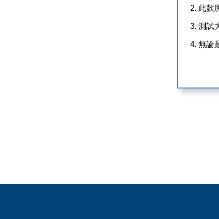
2. 此款
3. 
4. 無