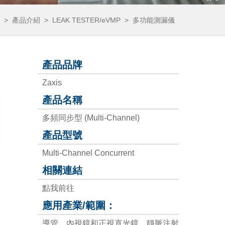
>
產品介紹
>
LEAK TESTER/eVMP
>
多功能測漏儀
產品品牌
Zaxis
產品名稱
多頻同步型 (Multi-Channel)
產品型號
Multi-Channel Concurrent
相關連結
點我前往
應用產業/範圍：
導管、內視鏡和正視直光鏡、靜脈注射