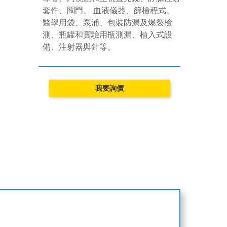
套件、閥門、 血液儀器、篩檢程式、
醫學用袋、泵浦、包裝防漏及爆裂檢
測、瓶罐和實驗用瓶測漏、植入式設
備、注射器與針等。