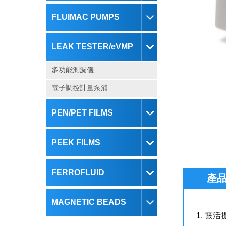
FLUIMAC PUMPS
LEAK TESTER/eVMP
多功能測漏儀
電子調控計量泵浦
PEN/PET FILMS
PEEK FILMS
FERROFLUID
產
MAGNETIC BEADS
1.
靈活