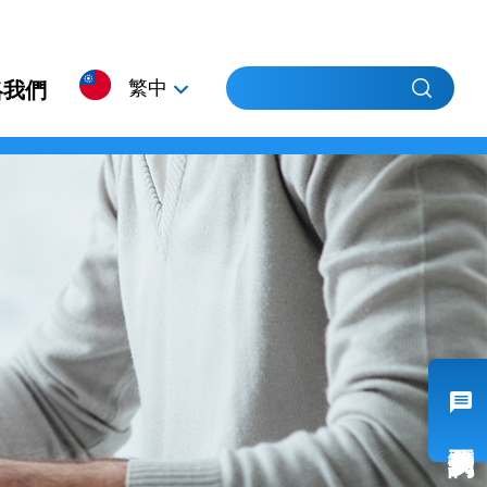
繁中
絡我們
簡中
EN