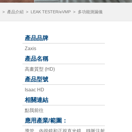
>
產品介紹
>
LEAK TESTER/eVMP
>
多功能測漏儀
產品品牌
Zaxis
產品名稱
高畫質型 (HD)
產品型號
Isaac HD
相關連結
點我前往
應用產業/範圍：
導管、內視鏡和正視直光鏡、靜脈注射