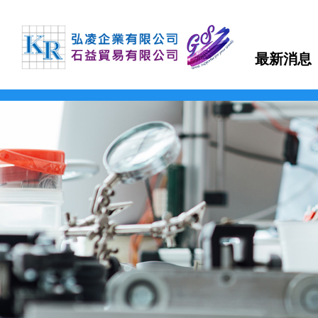
最新消息
TDK
TEONEX Q51
APTIV 1000 Series
µPOL™嵌入式DC-DC轉換器
可編程直流電源(CVCC)
泵頭
磁力驅動齒輪泵
聚氨酯-製程應用
FDA 等級氣動隔膜泵
多功能測漏儀
磁性流體
羧基磁珠
TDK-LAMBDA
TEONEX Q83
APTIV 2000 Series
吸波材 / 磁性片
高壓電源
泵頭驅動模組
旋轉葉片泵
製程計量
氣動雙隔膜泵浦
電子調控計量泵浦
二氧化矽磁珠
最新消息
FMI PUMPS
APTIV 2100 Series
透明導電薄膜
EMC濾波器
高精度計量系統
磁力驅動旋轉葉片泵
化學應用
鏈親和素磁珠
公司簡介
FOT PUMPS
電容器
簡易恆流控制電源
OEM 泵/ 雙步進泵
計量控制系統
超微量加工泵浦
氨基磁珠
產品介紹
MVV GEAR PUMPS
電感器
AC-DC雙/多輸出電源
控制器 / 馬達控制板
磁力驅動齒輪泵馬達裝置
熱熔膠–雙出口端
FLUIMAC PUMPS
檔案下載
EMC對策產品
AC-DC單輸出電源
特殊泵浦 / 點滴器
電磁閥泵
丙烯酸（壓克力）解決方案
LEAK TESTER/eVMP
RF產品和模塊
導軌電源
周邊配件
系統泵
快速換色系統
詢價系統
PEN/PET FILMS
電壓/過熱保護器件
DC-DC電源
PEEK FILMS
聯絡我們
壓電元件
DC-DC雙向轉換器
FERROFLUID