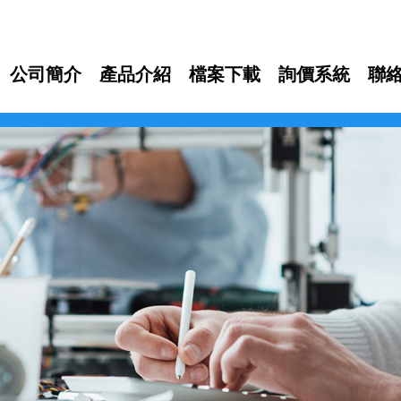
公司簡介
產品介紹
檔案下載
詢價系統
聯