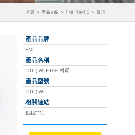
首頁
>
產品介紹
>
FMI PUMPS
>
泵頭
產品品牌
FMI
產品名稱
CTC(-W) ETFE 材質
產品型號
CTC(-W)
相關連結
點我前往