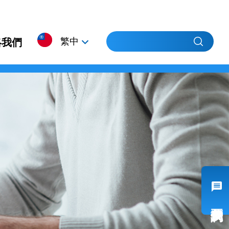
繁中
絡我們
簡中
EN