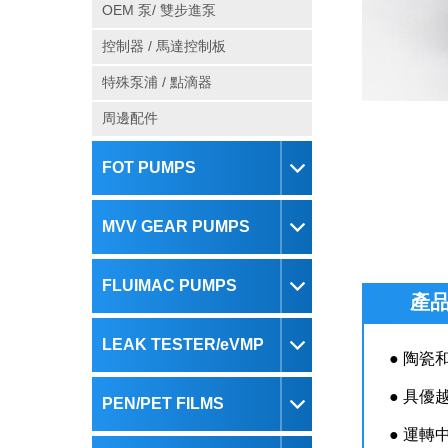
OEM 泵/ 雙步進泵
控制器 / 馬達控制板
特殊泵浦 / 點滴器
周邊配件
FOT PUMPS
MVV GEAR PUMPS
FLUIMAC PUMPS
產
LEAK TESTER/eVMP
● 陶瓷
● 具
PEN/PET FILMS
● 運轉