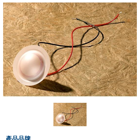
TDK
蜂鳴器
電子負載
MAGNETIC BEADS
鐵氧體磁心
現貨庫存
TDK-LAMBDA
變壓器
FMI PUMPS
鐵氧體磁鐵
FOT PUMPS
MVV GEAR PUMPS
FLUIMAC PUMPS
LEAK TESTER/eVMP
PEN/PET FILMS
產品品牌