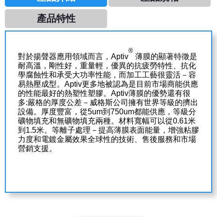
產品特性
®
對於揚聲器應用領域而言，Aptiv
薄膜的顯著特徵是
耐高溫，剛性好，重量輕，優異的抗疲勞特性、抗化
學腐蝕性和承受大功率性能，而加工工藝很靈活－容
易熱壓成型
。A
ptiv更多地被認為是目前市場商能供應
的性能最好的熱塑性塑膠。
Aptiv薄膜的優勢還有很
多:嚴格的厚度公差－威格斯公司擁有世界等級的擠出
設備。厚度豐富
，從5um到750um都能供應，等級分
礦物填充和無礦物填充兩種。
材料寬幅可以從0.61米
到1.5米。等離子處理－提高薄膜表面能量，增強粘膠
力度和電鍍金屬效果全球性的技術、售後服務和市場
營銷支援。