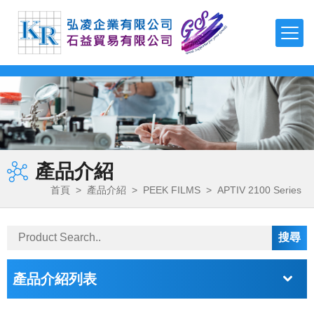
TDK
TEONEX Q51
APTIV 1000 Series
µPOL™嵌入式DC-DC轉換器
可編程直流電源(CVCC)
泵頭
磁力驅動齒輪泵
聚氨酯-製程應用
FDA 等級氣動隔膜泵
多功能測漏儀
磁性流體
羧基磁珠
TDK-LAMBDA
TEONEX Q83
APTIV 2000 Series
吸波材 / 磁性片
高壓電源
泵頭驅動模組
旋轉葉片泵
製程計量
氣動雙隔膜泵浦
電子調控計量泵浦
二氧化矽磁珠
最新消息
FMI PUMPS
APTIV 2100 Series
透明導電薄膜
EMC濾波器
高精度計量系統
磁力驅動旋轉葉片泵
化學應用
鏈親和素磁珠
公司簡介
FOT PUMPS
電容器
簡易恆流控制電源
OEM 泵/ 雙步進泵
計量控制系統
超微量加工泵浦
氨基磁珠
產品介紹
產品介紹
MVV GEAR PUMPS
電感器
AC-DC雙/多輸出電源
控制器 / 馬達控制板
磁力驅動齒輪泵馬達裝置
熱熔膠–雙出口端
首頁
>
產品介紹
>
PEEK FILMS
>
APTIV 2100 Series
FLUIMAC PUMPS
檔案下載
EMC對策產品
AC-DC單輸出電源
特殊泵浦 / 點滴器
電磁閥泵
丙烯酸（壓克力）解決方案
LEAK TESTER/eVMP
RF產品和模塊
導軌電源
周邊配件
系統泵
快速換色系統
詢價系統
PEN/PET FILMS
電壓/過熱保護器件
DC-DC電源
產品介紹列表
PEEK FILMS
聯絡我們
壓電元件
DC-DC雙向轉換器
FERROFLUID