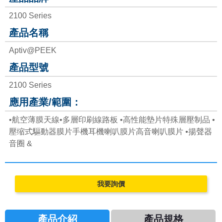
2100 Series
PEEK FILMS
產品名稱
APTIV 1000 Series
Aptiv@PEEK
APTIV 2000 Series
產品型號
APTIV 2100 Series
2100 Series
FERROFLUID
應用產業/範圍：
•航空薄膜天線•多層印刷線路板 •高性能墊片特殊層壓制品 •
MAGNETIC BEADS
壓缩式驅動器膜片手機耳機喇叭膜片高音喇叭膜片 •揚聲器
音圈 &
產品介紹
產品規格