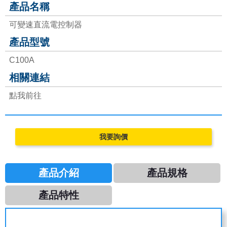
產品名稱
可變速直流電控制器
產品型號
C100A
相關連結
點我前往
產品介紹
產品規格
產品特性