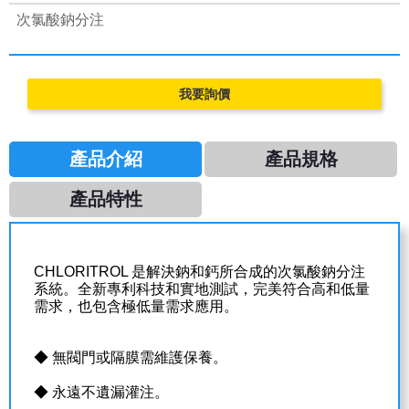
次氯酸鈉分注
產品介紹
產品規格
產品特性
CHLORITROL 是解決鈉和鈣所合成的次氯酸鈉分注
系統。全新專利科技和實地測試，完美符合高和低量
需求，也包含極低量需求應用。
◆ 無閥門或隔膜需維護保養。
◆ 永遠不遺漏灌注。