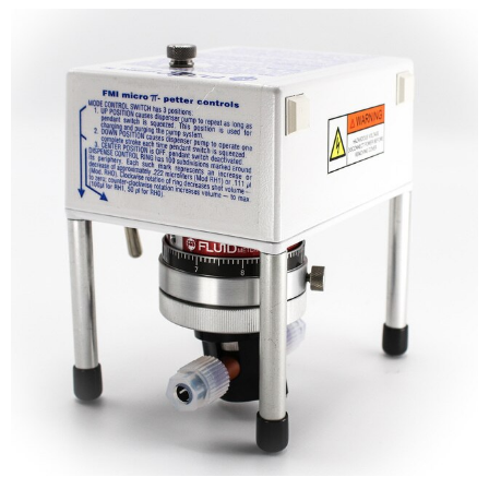
TDK
蜂鳴器
電子負載
MAGNETIC BEADS
鐵氧體磁心
現貨庫存
TDK-LAMBDA
變壓器
FMI PUMPS
鐵氧體磁鐵
泵頭
泵頭驅動模組
高精度計量系統
OEM 泵/ 雙步進泵
控制器 / 馬達控制板
特殊泵浦 / 點滴器
周邊配件
FOT PUMPS