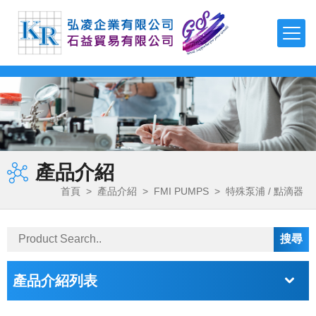
TDK
TEONEX Q51
APTIV 1000 Series
µPOL™嵌入式DC-DC轉換器
可編程直流電源(CVCC)
泵頭
磁力驅動齒輪泵
聚氨酯-製程應用
FDA 等級氣動隔膜泵
多功能測漏儀
磁性流體
羧基磁珠
TDK-LAMBDA
TEONEX Q83
APTIV 2000 Series
吸波材 / 磁性片
高壓電源
泵頭驅動模組
旋轉葉片泵
製程計量
氣動雙隔膜泵浦
電子調控計量泵浦
二氧化矽磁珠
最新消息
FMI PUMPS
APTIV 2100 Series
透明導電薄膜
EMC濾波器
高精度計量系統
磁力驅動旋轉葉片泵
化學應用
鏈親和素磁珠
公司簡介
FOT PUMPS
電容器
簡易恆流控制電源
OEM 泵/ 雙步進泵
計量控制系統
超微量加工泵浦
氨基磁珠
產品介紹
產品介紹
MVV GEAR PUMPS
電感器
AC-DC雙/多輸出電源
控制器 / 馬達控制板
磁力驅動齒輪泵馬達裝置
熱熔膠–雙出口端
首頁
>
產品介紹
>
FMI PUMPS
>
特殊泵浦 / 點滴器
FLUIMAC PUMPS
檔案下載
EMC對策產品
AC-DC單輸出電源
特殊泵浦 / 點滴器
電磁閥泵
丙烯酸（壓克力）解決方案
LEAK TESTER/eVMP
RF產品和模塊
導軌電源
周邊配件
系統泵
快速換色系統
詢價系統
PEN/PET FILMS
電壓/過熱保護器件
DC-DC電源
產品介紹列表
PEEK FILMS
聯絡我們
壓電元件
DC-DC雙向轉換器
FERROFLUID