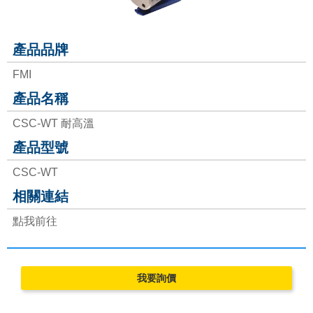
MVV GEAR PUMPS
產品品牌
FMI
FLUIMAC PUMPS
產品名稱
LEAK TESTER/eVMP
CSC-WT 耐高溫
產品型號
PEN/PET FILMS
CSC-WT
相關連結
PEEK FILMS
點我前往
FERROFLUID
MAGNETIC BEADS