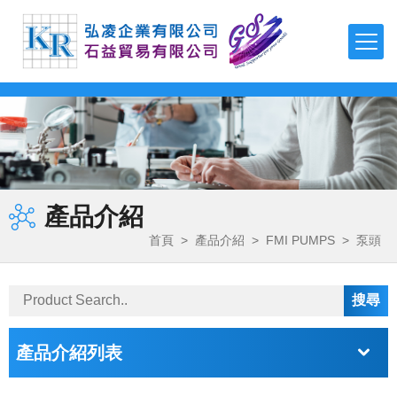
TDK
TEONEX Q51
APTIV 1000 Series
µPOL™嵌入式DC-DC轉換器
可編程直流電源(CVCC)
泵頭
磁力驅動齒輪泵
聚氨酯-製程應用
FDA 等級氣動隔膜泵
多功能測漏儀
磁性流體
羧基磁珠
TDK-LAMBDA
TEONEX Q83
APTIV 2000 Series
吸波材 / 磁性片
高壓電源
泵頭驅動模組
旋轉葉片泵
製程計量
氣動雙隔膜泵浦
電子調控計量泵浦
二氧化矽磁珠
最新消息
FMI PUMPS
APTIV 2100 Series
透明導電薄膜
EMC濾波器
高精度計量系統
磁力驅動旋轉葉片泵
化學應用
鏈親和素磁珠
公司簡介
FOT PUMPS
電容器
簡易恆流控制電源
OEM 泵/ 雙步進泵
計量控制系統
超微量加工泵浦
氨基磁珠
產品介紹
產品介紹
MVV GEAR PUMPS
電感器
AC-DC雙/多輸出電源
控制器 / 馬達控制板
磁力驅動齒輪泵馬達裝置
熱熔膠–雙出口端
首頁
>
產品介紹
>
FMI PUMPS
>
泵頭
FLUIMAC PUMPS
檔案下載
EMC對策產品
AC-DC單輸出電源
特殊泵浦 / 點滴器
電磁閥泵
丙烯酸（壓克力）解決方案
LEAK TESTER/eVMP
RF產品和模塊
導軌電源
周邊配件
系統泵
快速換色系統
詢價系統
PEN/PET FILMS
電壓/過熱保護器件
DC-DC電源
產品介紹列表
PEEK FILMS
聯絡我們
壓電元件
DC-DC雙向轉換器
FERROFLUID