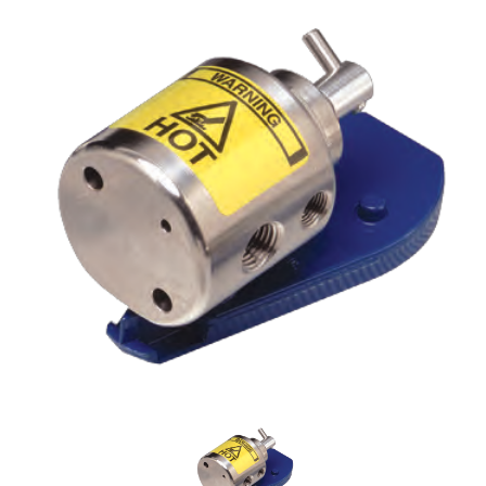
TDK
蜂鳴器
電子負載
MAGNETIC BEADS
鐵氧體磁心
現貨庫存
TDK-LAMBDA
變壓器
FMI PUMPS
鐵氧體磁鐵
泵頭
泵頭驅動模組
高精度計量系統
OEM 泵/ 雙步進泵
控制器 / 馬達控制板
特殊泵浦 / 點滴器
周邊配件
FOT PUMPS