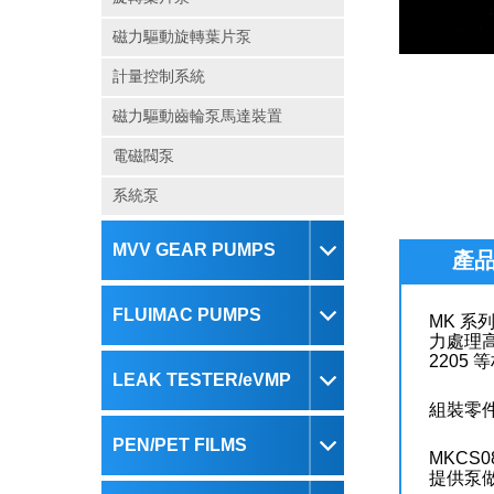
磁力驅動旋轉葉片泵
計量控制系統
磁力驅動齒輪泵馬達裝置
電磁閥泵
系統泵
MVV GEAR PUMPS
產
FLUIMAC PUMPS
MK 
力處理高
2205 
LEAK TESTER/eVMP
組裝零件
PEN/PET FILMS
MKCS
提供泵