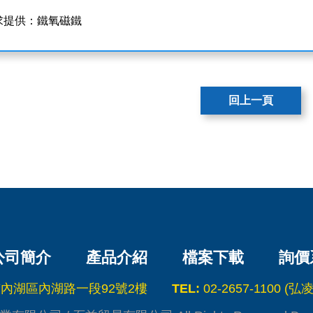
求提供：鐵氧磁鐵
回上一頁
公司簡介
產品介紹
檔案下載
詢價
北市內湖區內湖路一段92號2樓
TEL:
02-2657-1100 (弘凌)