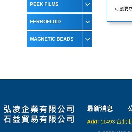
PEEK FILMS
可應要
FERROFLUID
MAGNETIC BEADS
最新消息
Add:
11493 台