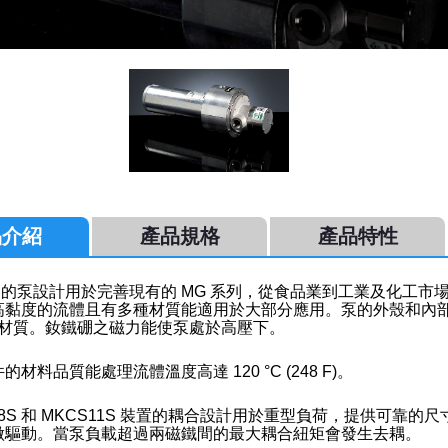
品介紹
產品規格
產品特性
系列的泵設計用於完善現有的 MG 系列，從食品業到工業及化工
黏度的流體且有多種材質能適用於大部分應用。泵的外殼和內部金屬零件有 A
等材質。
釹鐵硼之
磁力能使泵處於高壓下。
的材料品質能處理流體溫度高達 120 °C (248 F)。
08S 和 MKCS11S 裝置的耦合設計用於重型負荷，提供可
做驅動。當泵負載超過兩磁鐵間的最大耦合紐矩會發生去耦。