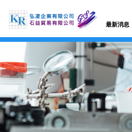
最新消息
TDK
TEONEX Q51
APTIV 1000 Series
µPOL™嵌入式DC-DC轉換器
可編程直流電源(CVCC)
泵頭
磁力驅動齒輪泵
聚氨酯-製程應用
FDA 等級氣動隔膜泵
多功能測漏儀
磁性流體
羧基磁珠
TDK-LAMBDA
TEONEX Q83
APTIV 2000 Series
吸波材 / 磁性片
高壓電源
泵頭驅動模組
旋轉葉片泵
製程計量
氣動雙隔膜泵浦
電子調控計量泵浦
二氧化矽磁珠
最新消息
FMI PUMPS
APTIV 2100 Series
透明導電薄膜
EMC濾波器
高精度計量系統
磁力驅動旋轉葉片泵
化學應用
鏈親和素磁珠
公司簡介
FOT PUMPS
電容器
簡易恆流控制電源
OEM 泵/ 雙步進泵
計量控制系統
超微量加工泵浦
氨基磁珠
產品介紹
MVV GEAR PUMPS
電感器
AC-DC雙/多輸出電源
控制器 / 馬達控制板
磁力驅動齒輪泵馬達裝置
熱熔膠–雙出口端
FLUIMAC PUMPS
檔案下載
EMC對策產品
AC-DC單輸出電源
特殊泵浦 / 點滴器
電磁閥泵
丙烯酸（壓克力）解決方案
LEAK TESTER/eVMP
RF產品和模塊
導軌電源
周邊配件
系統泵
快速換色系統
詢價系統
PEN/PET FILMS
電壓/過熱保護器件
DC-DC電源
PEEK FILMS
聯絡我們
壓電元件
DC-DC雙向轉換器
FERROFLUID