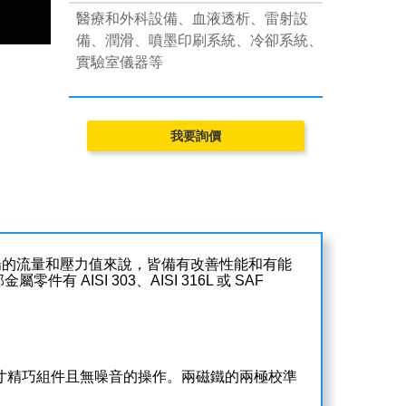
醫療和外科設備、血液透析、雷射設
備、潤滑、噴墨印刷系統、冷卻系統、
實驗室儀器等
市場的流量和壓力值來說，皆備有改善性能和有能
ISI 303、AISI 316L 或 SAF
靠的尺寸精巧組件且無噪音的操作。兩磁鐵的兩極校準