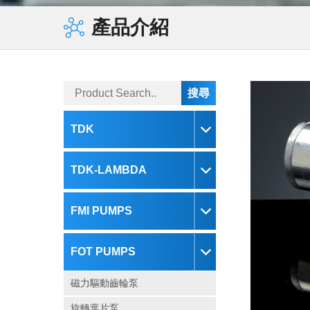
蜂鳴器
電子負載
MAGNETIC BEADS
產品介紹
鐵氧體磁心
現貨庫存
變壓器
鐵氧體磁鐵
TDK
TDK-LAMBDA
FMI PUMPS
FOT PUMPS
磁力驅動齒輪泵
旋轉葉片泵