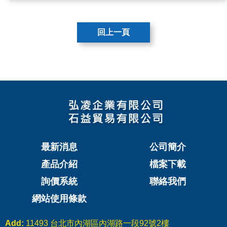
回上一頁
最新消息
公司簡介
產品介紹
檔案下載
詢價系統
聯絡我們
網站使用條款
Add:
11493 台北市內湖區內湖路一段92號2樓