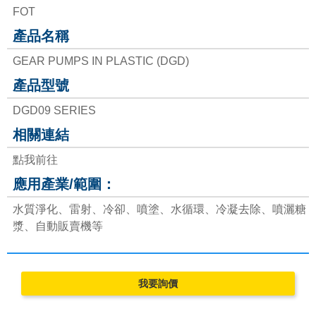
FOT
產品名稱
MVV GEAR PUMPS
GEAR PUMPS IN PLASTIC (DGD)
FLUIMAC PUMPS
產品型號
DGD09 SERIES
LEAK TESTER/eVMP
相關連結
PEN/PET FILMS
點我前往
應用產業/範圍：
PEEK FILMS
水質淨化、雷射、冷卻、噴塗、水循環、冷凝去除、噴灑糖
漿、自動販賣機等
FERROFLUID
MAGNETIC BEADS