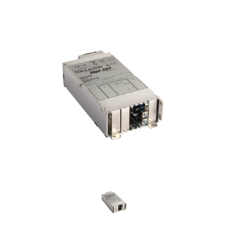
TDK
蜂鳴器
電子負載
MAGNETIC BEADS
鐵氧體磁心
現貨庫存
TDK-LAMBDA
變壓器
可編程直流電源(CVCC)
鐵氧體磁鐵
高壓電源
EMC濾波器
簡易恆流控制電源
AC-DC雙/多輸出電源
AC-DC單輸出電源
導軌電源
DC-DC電源
DC-DC雙向轉換器
電子負載