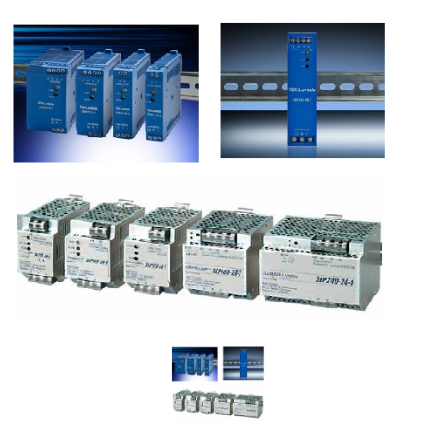
TDK
蜂鳴器
電子負載
MAGNETIC BEADS
鐵氧體磁心
現貨庫存
TDK-LAMBDA
變壓器
可編程直流電源(CVCC)
鐵氧體磁鐵
高壓電源
EMC濾波器
簡易恆流控制電源
AC-DC雙/多輸出電源
AC-DC單輸出電源
導軌電源
DC-DC電源
DC-DC雙向轉換器
電子負載