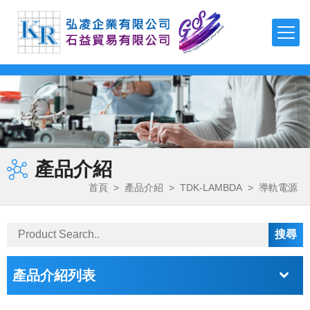
TDK
TEONEX Q51
APTIV 1000 Series
µPOL™嵌入式DC-DC轉換器
可編程直流電源(CVCC)
泵頭
磁力驅動齒輪泵
聚氨酯-製程應用
FDA 等級氣動隔膜泵
多功能測漏儀
磁性流體
羧基磁珠
TDK-LAMBDA
TEONEX Q83
APTIV 2000 Series
吸波材 / 磁性片
高壓電源
泵頭驅動模組
旋轉葉片泵
製程計量
氣動雙隔膜泵浦
電子調控計量泵浦
二氧化矽磁珠
最新消息
FMI PUMPS
APTIV 2100 Series
透明導電薄膜
EMC濾波器
高精度計量系統
磁力驅動旋轉葉片泵
化學應用
鏈親和素磁珠
公司簡介
FOT PUMPS
電容器
簡易恆流控制電源
OEM 泵/ 雙步進泵
計量控制系統
超微量加工泵浦
氨基磁珠
產品介紹
產品介紹
MVV GEAR PUMPS
電感器
AC-DC雙/多輸出電源
控制器 / 馬達控制板
磁力驅動齒輪泵馬達裝置
熱熔膠–雙出口端
首頁
>
產品介紹
>
TDK-LAMBDA
>
導軌電源
FLUIMAC PUMPS
檔案下載
EMC對策產品
AC-DC單輸出電源
特殊泵浦 / 點滴器
電磁閥泵
丙烯酸（壓克力）解決方案
LEAK TESTER/eVMP
RF產品和模塊
導軌電源
周邊配件
系統泵
快速換色系統
詢價系統
PEN/PET FILMS
電壓/過熱保護器件
DC-DC電源
產品介紹列表
PEEK FILMS
聯絡我們
壓電元件
DC-DC雙向轉換器
FERROFLUID