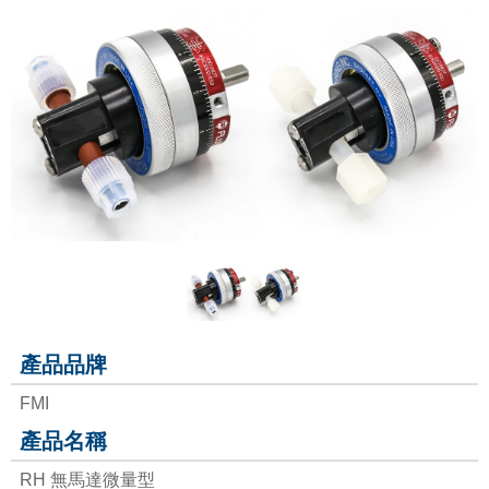
TDK
蜂鳴器
電子負載
MAGNETIC BEADS
鐵氧體磁心
現貨庫存
TDK-LAMBDA
變壓器
FMI PUMPS
鐵氧體磁鐵
泵頭
泵頭驅動模組
高精度計量系統
OEM 泵/ 雙步進泵
控制器 / 馬達控制板
產品品牌
特殊泵浦 / 點滴器
FMI
周邊配件
產品名稱
FOT PUMPS
RH 無馬達微量型