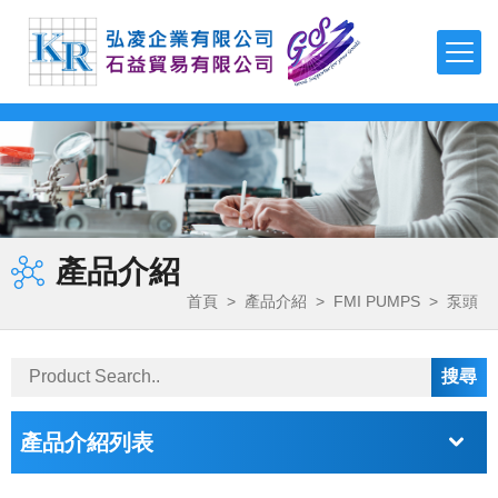
TDK
TEONEX Q51
APTIV 1000 Series
µPOL™嵌入式DC-DC轉換器
可編程直流電源(CVCC)
泵頭
磁力驅動齒輪泵
聚氨酯-製程應用
FDA 等級氣動隔膜泵
多功能測漏儀
磁性流體
羧基磁珠
TDK-LAMBDA
TEONEX Q83
APTIV 2000 Series
吸波材 / 磁性片
高壓電源
泵頭驅動模組
旋轉葉片泵
製程計量
氣動雙隔膜泵浦
電子調控計量泵浦
二氧化矽磁珠
最新消息
FMI PUMPS
APTIV 2100 Series
透明導電薄膜
EMC濾波器
高精度計量系統
磁力驅動旋轉葉片泵
化學應用
鏈親和素磁珠
公司簡介
FOT PUMPS
電容器
簡易恆流控制電源
OEM 泵/ 雙步進泵
計量控制系統
超微量加工泵浦
氨基磁珠
產品介紹
產品介紹
MVV GEAR PUMPS
電感器
AC-DC雙/多輸出電源
控制器 / 馬達控制板
磁力驅動齒輪泵馬達裝置
熱熔膠–雙出口端
首頁
>
產品介紹
>
FMI PUMPS
>
泵頭
FLUIMAC PUMPS
檔案下載
EMC對策產品
AC-DC單輸出電源
特殊泵浦 / 點滴器
電磁閥泵
丙烯酸（壓克力）解決方案
LEAK TESTER/eVMP
RF產品和模塊
導軌電源
周邊配件
系統泵
快速換色系統
詢價系統
PEN/PET FILMS
電壓/過熱保護器件
DC-DC電源
產品介紹列表
PEEK FILMS
聯絡我們
壓電元件
DC-DC雙向轉換器
FERROFLUID