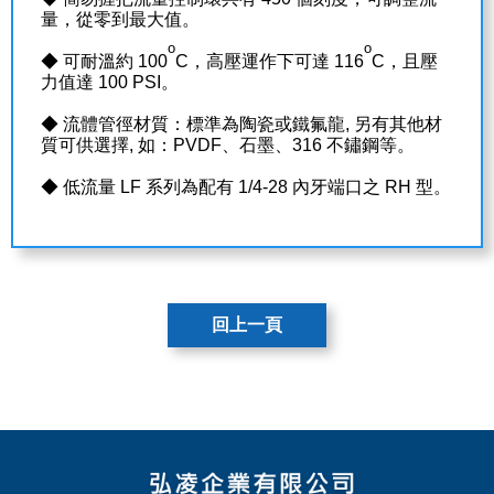
量，從零到最大值。
o
o
◆ 可耐溫約 100
C，高壓運作下可達 116
C，且壓
力值達 100 PSI。
◆ 流體管徑材質：標準為陶瓷或鐵氟龍, 另有其他材
質可供選擇, 如：PVDF、石墨、316 不鏽鋼等。
◆ 低流量 LF 系列為配有 1/4-28 內牙端口之 RH 型。
回上一頁