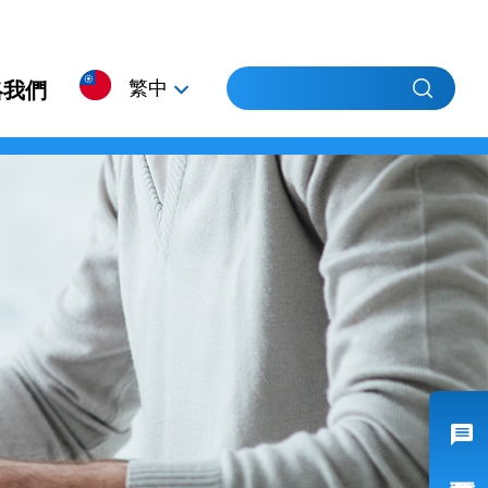
繁中
絡我們
簡中
EN