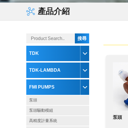
蜂鳴器
電子負載
MAGNETIC BEADS
產品介紹
鐵氧體磁心
現貨庫存
變壓器
鐵氧體磁鐵
TDK
TDK-LAMBDA
FMI PUMPS
泵頭
泵頭驅動模組
泵頭
高精度計量系統